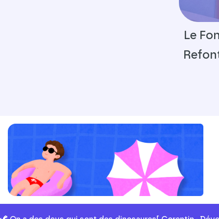
Le Fon
Refont