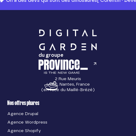
🦖 On a des devs qui sont des dinosaures
[ Corentin · Dév
du groupe
2 Rue Meuris
44100, Nantes, France
(en face du Maillé-Brézé)
Nos offres phares
Agence Drupal
Agence Wordpress
Agence Shopify