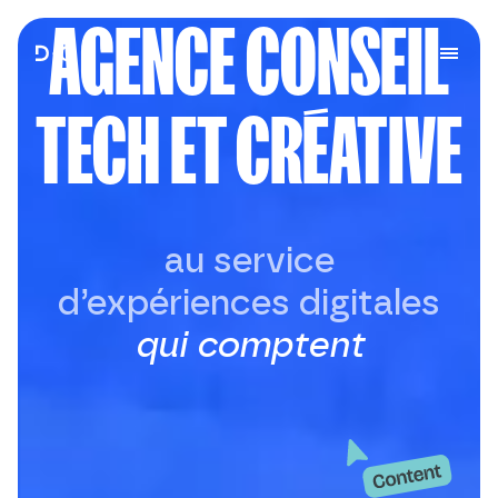
AGENCE C
O
NSEIL
TECH ET CRÉATIVE
au service
d’expériences digitales
qui comptent