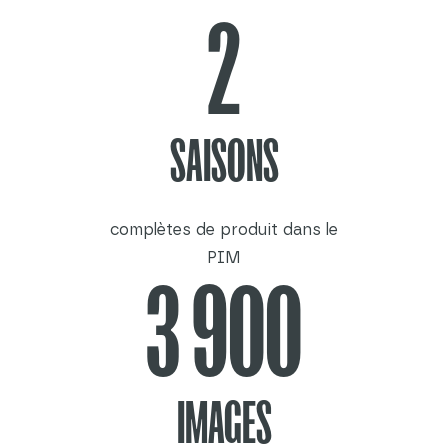
2
SAISONS
complètes de produit dans le
PIM
3 900
IMAGES