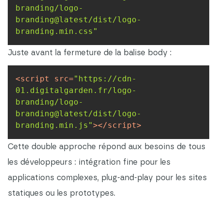
branding/logo-
branding@latest/dist/logo-
branding.min.css"
Juste avant la fermeture de la balise body :
<
script
src
=
"https://cdn-
01.digitalgarden.fr/logo-
branding/logo-
branding@latest/dist/logo-
branding.min.js"
>
</
script
>
Cette double approche répond aux besoins de tous
les développeurs : intégration fine pour les
applications complexes, plug-and-play pour les sites
statiques ou les prototypes.