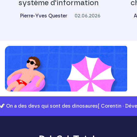
système d'information
c
Pierre-Yves Quester
02.06.2026
A
🦖 On a des devs qui sont des dinosaures
[ Corentin · Dév