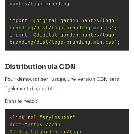
nantes/logo-branding
import
'@digital-garden-nantes/logo-
branding/dist/logo-branding.min.js'
import
'@digital-garden-nantes/logo-
branding/dist/logo-branding.min.css'
;
Distribution via CDN
Pour démocratiser l'usage, une version CDN sera
également disponible :
Dans le head :
<
link
rel
=
"stylesheet"
href
=
"https://cdn-
01.digitalgarden.fr/logo-