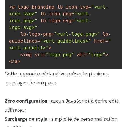
<
a
logo-branding
lb-icon-svg
=
"<url-
icon.svg>"
lb-icon-png
=
"<url-
icon.png>"
lb-logo-svg
=
"<url-
logo.svg>"
lb-logo-png
=
"<url-logo.png>"
lb-
guidelines
=
"<url-guidelines>"
href
=
"
<url-accueil>"
>
<
img
src
=
"logo.png"
alt
=
"Logo"
>
</
a
>
Cette approche déclarative présente plusieurs
avantages techniques :
Zéro configuration
: aucun JavaScript à écrire côté
utilisateur
Surcharge de style
: simplicité de personnalisation