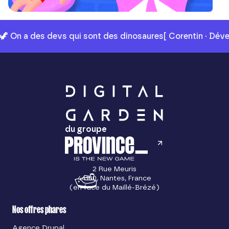
🦖 On a des devs qui sont des dinosaures
[ Corentin · Dév
du groupe
2 Rue Meuris
44100, Nantes, France
(en face du Maillé-Brézé)
Nos offres phares
Agence Drupal