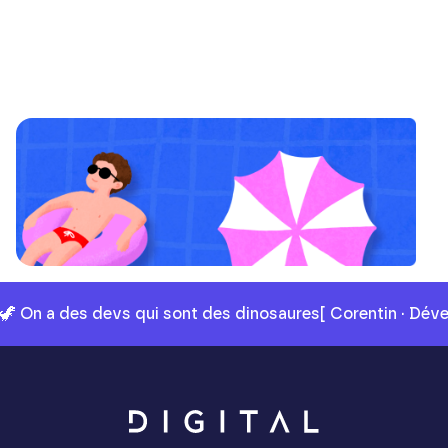
🦖 On a des devs qui sont des dinosaures
[ Corentin · Dév